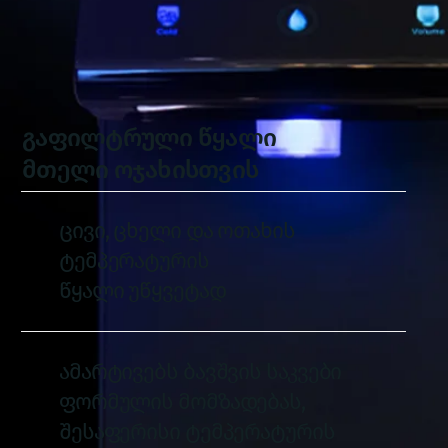
გაფილტრული წყალი
მთელი ოჯახისთვის
ცივი, ცხელი და ოთახის
ტემპერატურის
წყალი უწყვეტად
ამარტივებს ბავშვის საკვები
ფორმულის მომზადებას,
შესაფერისი ტემპერატურის