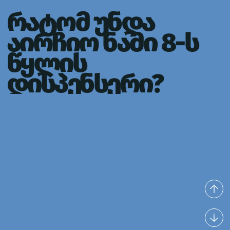
რატომ უნდა
აირჩიო ნამი 8-ს
წყლის
დისპენსერი?