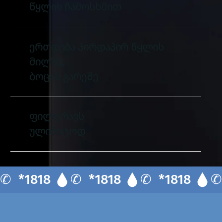
წყლის ჩამოსხმით
ერთდება პირდაპირ წყლის
მილზე,
ბოცის გარეშე
ფილტრავს
ულიმიტოდ
✆  *1818 