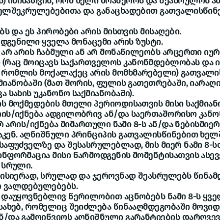
 იმისათვის, რომ ხელი მოაწეროს და შეასრულოს ამ
 ხელშეკრულებებითა და განაცხადებით გათვალისწი
ებს და ეს პირობები არის მისთვის მისაღები.
მოდგენილი ყველა მონაცემი არის ზუსტი.
ი არ არის ჩაბმული ან არ მონაწილეობს არცერთი იუ
(რაც მოიცავს საქართველოს კანონმდებლობას და იმ
 რომლის მოქალაქეც არის მომხმარებელი) გათვალი
ქმიანობაში (მათ შორის, ფულის გათეთრებაში, იარაღ
ა სახის უკანონო საქმიანობაში).
ის მოქმედების მთელი პერიოდისათვის მისი საქმიან
არის/იქნება ადგილობრივ ან/და საერთაშორისო კან
 არ არის/იქნება მიმართული ნამი 8-ს ან/და ნებისმიერ
აკენ. აღნიშნული პრინციპის გათვალისწინებით ხე
 საფუძველზე და შესასრულებლად, მის მიერ ნამი 8-
ინფორმაცია მისი წარმოდგენის მომენტისათვის ასევ
 სრული.
ნდისიერად, სრულად და ჯეროვნად შეასრულებს წინა
რ ვალდებულებებს.
ი დაუყოვნებლივ წერილობით აცნობებს ნამი 8-ს ყვე
ესახებ, რომელიც შეიძლება წინააღმდეგობაში მოვიდ
ნ/და გამოიწვიოს აღნიშნული გარანტიების დარღვევ